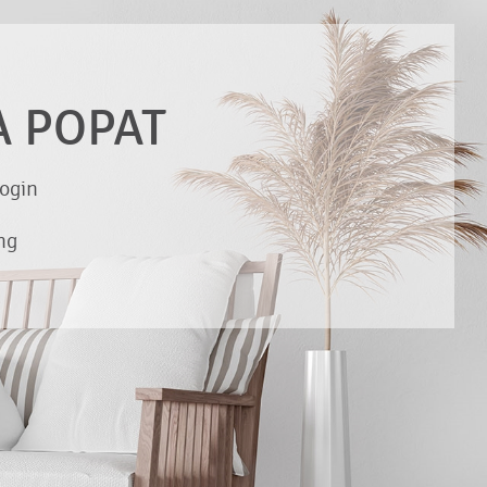
A POPAT
ogin
ng