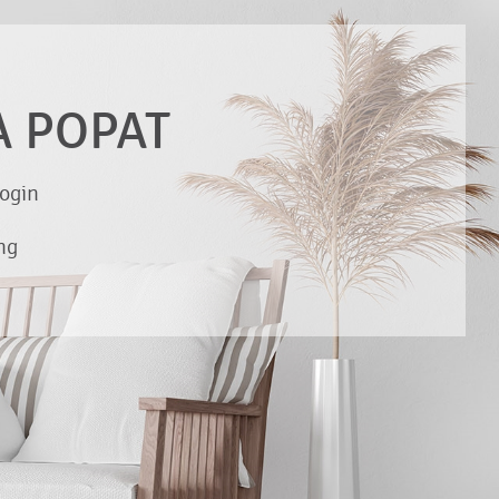
A POPAT
ogin
ng