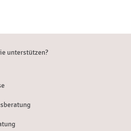
ie unterstützen?
se
gsberatung
atung